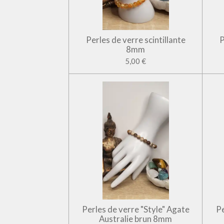
Perles de verre scintillante
P
8mm
5,00 €
Perles de verre "Style" Agate
Pe
Australie brun 8mm