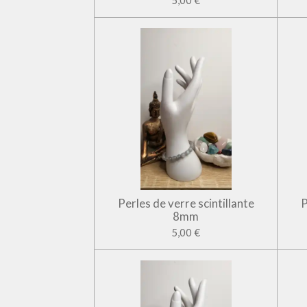
5,00 €
Perles de verre scintillante
P
8mm
5,00 €