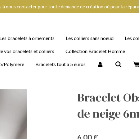
s à nous contacter pour toute demande de création où pour la réparat
Les bracelets à ornements
Les colliers sans noeud
Les co
e vos bracelets et colliers
Collection Bracelet Homme
imo/Polymère
Bracelets tout à 5 euros
Bracelet Ob
de neige 6
6,00 €