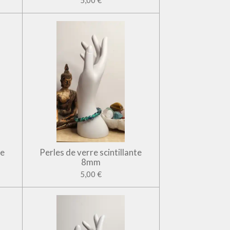
5,00 €
te
Perles de verre scintillante
8mm
5,00 €