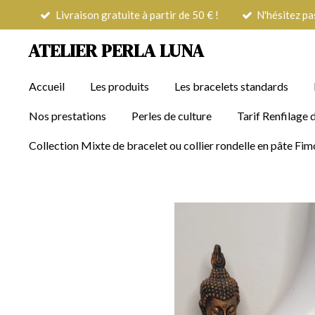
Livraison gratuite à partir de 50 € !
N'hésitez pa
Passer
au
ATELIER PERLA LUNA
contenu
principal
Accueil
Les produits
Les bracelets standards
Nos prestations
Perles de culture
Tarif Renfilage d
Collection Mixte de bracelet ou collier rondelle en pâte F