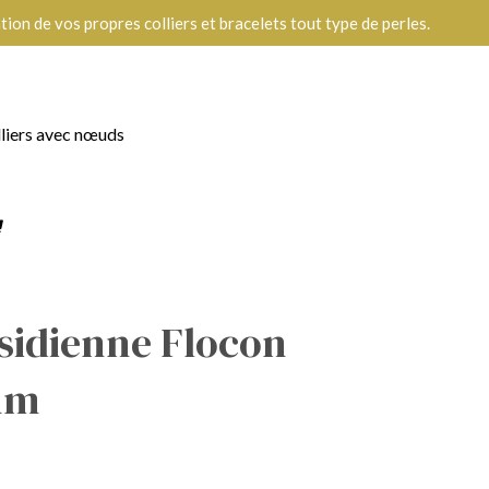
ion de vos propres colliers et bracelets tout type de perles.
lliers avec nœuds
sidienne Flocon
mm