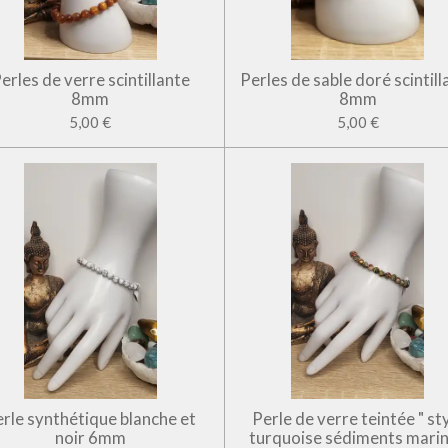
erles de verre scintillante
Perles de sable doré scintill
8mm
8mm
5,00 €
5,00 €
rle synthétique blanche et
Perle de verre teintée " st
noir 6mm
turquoise sédiments marin