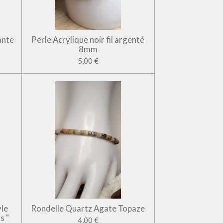
ante
Perle Acrylique noir fil argenté
8mm
5,00 €
yle
Rondelle Quartz Agate Topaze
s "
4,00 €