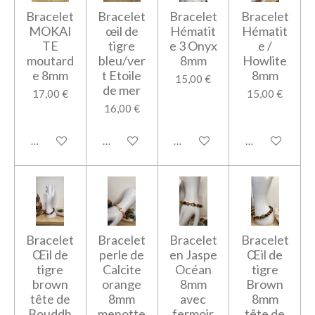
Bracelet
Bracelet
Bracelet
Bracelet
MOKAI
œil de
Hématit
Hématit
TE
tigre
e 3 Onyx
e /
moutard
bleu/ver
8mm
Howlite
e 8mm
t Etoile
8mm
15,00 €
de mer
17,00 €
15,00 €
16,00 €
Ajouter au panier
M'avertir si disponible
Ajouter au panier
Ajouter au pan
Bracelet
Bracelet
Bracelet
Bracelet
Œil de
perle de
en Jaspe
Œil de
tigre
Calcite
Océan
tigre
brown
orange
8mm
Brown
tête de
8mm
avec
8mm
Bouddh
menotte
fermoir
tête de