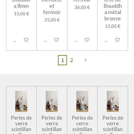
a 8mm
et
Bouddh
26,00 €
fermoir
a métal
15,00 €
bronze
25,00 €
15,00 €
Ajouter au panier
Ajouter au panier
Ajouter au panier
Ajouter au pan
1
2
Perles de
Perles de
Perles de
Perles de
verre
verre
verre
verre
scintillan
scintillan
scintillan
scintillan