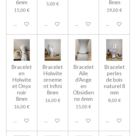
6mm
8mm
5,00 €
15,00 €
19,00 €
Ajouter au panier
Ajouter au panier
Ajouter au panier
Ajouter au pan
Bracelet
Bracelet
Bracelet
Bracelet
en
Holwite
Aile
perles
Holwite
orneme
d'Ange
de bois
et Onyx
nt Infini
en
naturel 8
noir
8mm
Obsidien
mm
8mm
ne 6mm
16,00 €
8,00 €
16,00 €
15,00 €
Ajouter au panier
Ajouter au panier
Ajouter au panier
Ajouter au pan