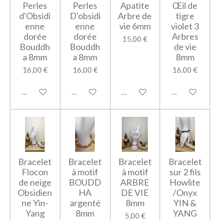
Perles
Perles
Apatite
Œil de
d'Obsidi
D'obsidi
Arbre de
tigre
enne
enne
vie 6mm
violet 3
dorée
dorée
Arbres
15,00 €
Bouddh
Bouddh
de vie
a 8mm
a 8mm
8mm
16,00 €
16,00 €
16,00 €
M'avertir si disponible
Ajouter au panier
Ajouter au panier
M'avertir si di
Bracelet
Bracelet
Bracelet
Bracelet
Flocon
à motif
à motif
sur 2 fils
de neige
BOUDD
ARBRE
Howlite
Obsidien
HA
DE VIE
/Onyx
ne Yin-
argenté
8mm
YIN &
Yang
8mm
YANG
5,00 €