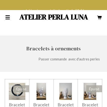
Passer
Livraison gratuite à partir de 50 € !
au
ATELIER PERLA LUNA
contenu
principal
Bracelets à ornements
Passer commande avec d'autres perles
Épuisé
Épuisé
Bracelet
Bracelet
Bracelet
Bracelet