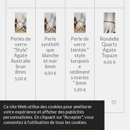
Perles de
Perle
Perle de
Rondelle
verre
synthéti
verre
Quartz
"Style"
que
teintée "
Agate
Agate
blanche
style
Topaze
Australie
et noir
turquois
4,00 €
brun
6mm
e
8mm
sédiment
4,00 €
s marins
5,00 €
" 6mm
5,00 €
Ajouter au panier
Ajouter au panier
Ajouter au panier
Ajouter au pan
Ce site Web utilise des cookies pour améliorer
votre expérience et afficher des publicités
personnalisées. En cliquant sur "Accepter", vous
© 2024 - 2026 Atelier Perla Luna
consentez à l'utilisation de tous les cookies.
Propulsé par
Webador