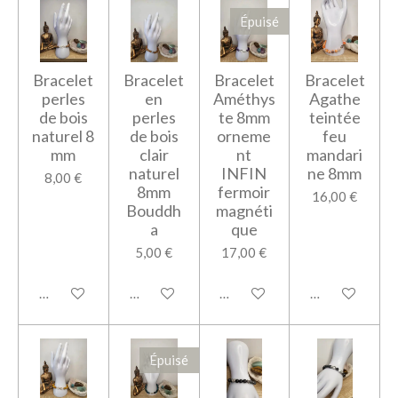
Épuisé
Bracelet
Bracelet
Bracelet
Bracelet
perles
en
Améthys
Agathe
de bois
perles
te 8mm
teintée
naturel 8
de bois
orneme
feu
mm
clair
nt
mandari
naturel
INFIN
ne 8mm
8,00 €
8mm
fermoir
16,00 €
Bouddh
magnéti
a
que
5,00 €
17,00 €
Ajouter au panier
Ajouter au panier
M'avertir si disponible
Ajouter au pan
Épuisé