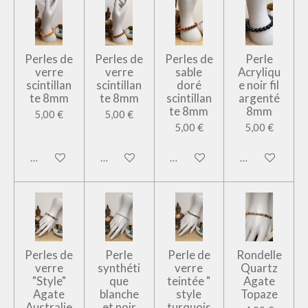
Perles de
Perles de
Perles de
Perle
verre
verre
sable
Acryliqu
scintillan
scintillan
doré
e noir fil
te 8mm
te 8mm
scintillan
argenté
te 8mm
8mm
5,00 €
5,00 €
5,00 €
5,00 €
Ajouter au panier
Ajouter au panier
Ajouter au panier
Ajouter au pan
Perles de
Perle
Perle de
Rondelle
verre
synthéti
verre
Quartz
"Style"
que
teintée "
Agate
Agate
blanche
style
Topaze
Australie
et noir
turquois