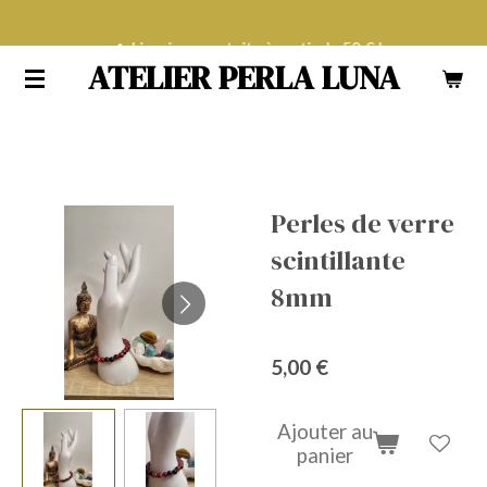
Passer
Livraison gratuite à partir de 50 € !
au
ATELIER PERLA LUNA
contenu
principal
Perles de verre
scintillante
8mm
5,00 €
Ajouter au
panier