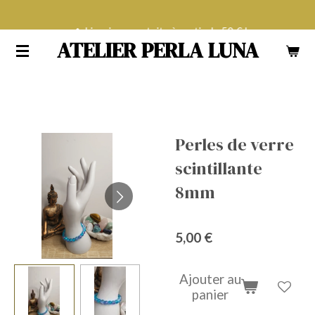
Passer
Livraison gratuite à partir de 50 € !
au
ATELIER PERLA LUNA
contenu
principal
Perles de verre
scintillante
8mm
5,00 €
Ajouter au
panier