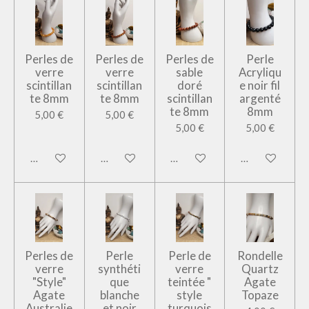
Perles de
Perles de
Perles de
Perle
verre
verre
sable
Acryliqu
scintillan
scintillan
doré
e noir fil
te 8mm
te 8mm
scintillan
argenté
te 8mm
8mm
5,00 €
5,00 €
5,00 €
5,00 €
Ajouter au panier
Ajouter au panier
Ajouter au panier
Ajouter au pan
Perles de
Perle
Perle de
Rondelle
verre
synthéti
verre
Quartz
"Style"
que
teintée "
Agate
Agate
blanche
style
Topaze
Australie
et noir
turquois