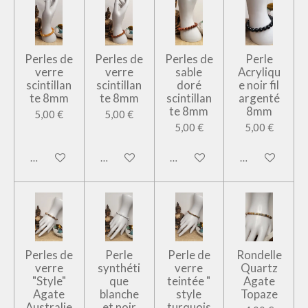
Perles de
Perles de
Perles de
Perle
verre
verre
sable
Acryliqu
scintillan
scintillan
doré
e noir fil
te 8mm
te 8mm
scintillan
argenté
te 8mm
8mm
5,00 €
5,00 €
5,00 €
5,00 €
Ajouter au panier
Ajouter au panier
Ajouter au panier
Ajouter au pan
Perles de
Perle
Perle de
Rondelle
verre
synthéti
verre
Quartz
"Style"
que
teintée "
Agate
Agate
blanche
style
Topaze
Australie
et noir
turquois