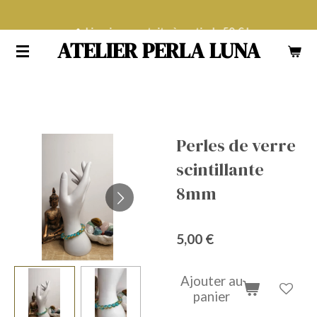
Passer
Livraison gratuite à partir de 50 € !
au
ATELIER PERLA LUNA
contenu
principal
Perles de verre
scintillante
8mm
5,00 €
Ajouter au
panier