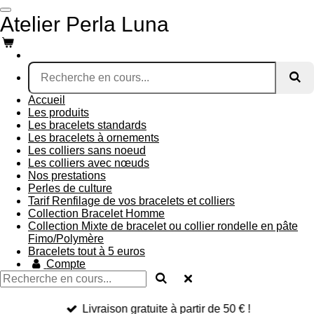
Passer
Atelier Perla Luna
au
contenu
principal
Accueil
Les produits
Les bracelets standards
Les bracelets à ornements
Les colliers sans noeud
Les colliers avec nœuds
Nos prestations
Perles de culture
Tarif Renfilage de vos bracelets et colliers
Collection Bracelet Homme
Collection Mixte de bracelet ou collier rondelle en pâte
Fimo/Polymère
Bracelets tout à 5 euros
Compte
Livraison gratuite à partir de 50 € !