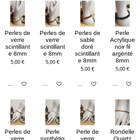
Perles de
Perles de
Perles de
Perle
verre
verre
sable
Acrylique
scintillant
scintillant
doré
noir fil
e 8mm
e 8mm
scintillant
argenté
e 8mm
8mm
5,00 €
5,00 €
5,00 €
5,00 €
Ajouter au panier
Ajouter au panier
Ajouter au panier
Ajouter au p
Perles de
Perle
Perle de
Rondelle
verre
synthétiq
verre
Quartz