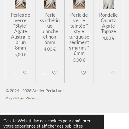
Perles de
Perle
Perle de
Rondelle
verre
synthétiq
verre
Quartz
"Style"
ue
teintée "
Agate
Agate
blanche
style
Topaze
Australie
et noir
turquoise
4,00 €
brun
6mm
sédiment
8mm
s marins "
4,00 €
6mm
5,00 €
5,00 €
Ajouter au panier
Ajouter au panier
Ajouter au panier
Ajouter au pan
© 2024 - 2026 Atelier Perla Luna
Propulsé par
Webador
Ce site Web utilise des cookies pour améliorer
votre expérience et afficher des publicités