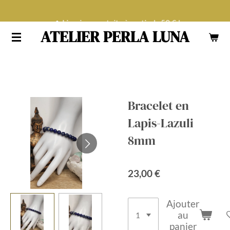
Passer
Livraison gratuite à partir de 50 € !
au
ATELIER PERLA LUNA
contenu
principal
Bracelet en
Lapis-Lazuli
8mm
23,00 €
Ajouter
au
panier