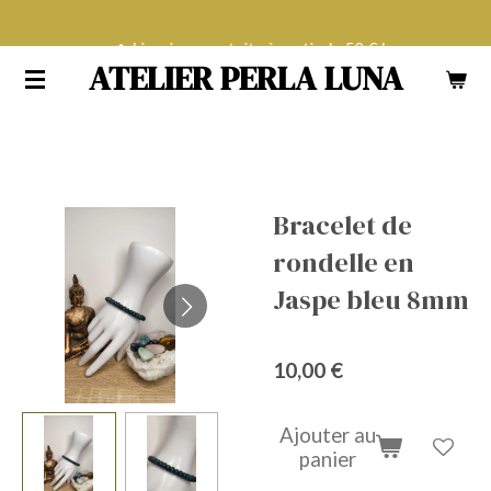
Passer
Livraison gratuite à partir de 50 € !
au
ATELIER PERLA LUNA
contenu
principal
Bracelet de
rondelle en
Jaspe bleu 8mm
10,00 €
Ajouter au
panier