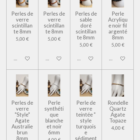
Perles de
Perles de
Perles de
Perle
verre
verre
sable
Acryliqu
scintillan
scintillan
doré
e noir fil
te 8mm
te 8mm
scintillan
argenté
te 8mm
8mm
5,00 €
5,00 €
5,00 €
5,00 €
Ajouter au panier
Ajouter au panier
Ajouter au panier
Ajouter au pan
Perles de
Perle
Perle de
Rondelle
verre
synthéti
verre
Quartz
"Style"
que
teintée "
Agate
Agate
blanche
style
Topaze
Australie
et noir
turquois
4,00 €
brun
6mm
e
8mm
sédiment
4,00 €