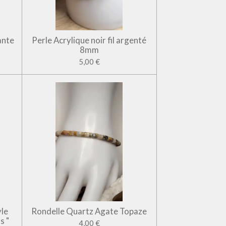
ante
Perle Acrylique noir fil argenté
8mm
5,00 €
yle
Rondelle Quartz Agate Topaze
s "
4,00 €