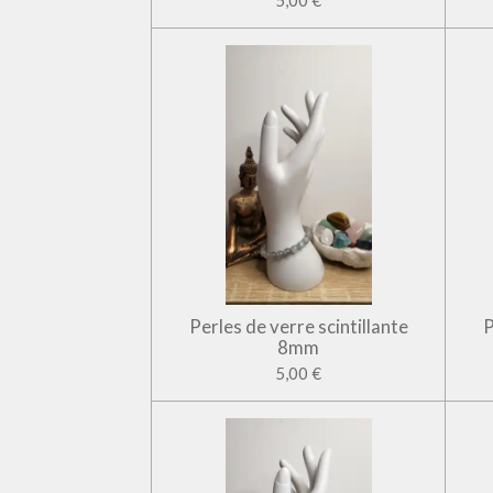
5,00 €
Perles de verre scintillante
P
8mm
5,00 €