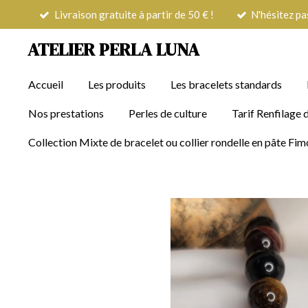
Livraison gratuite à partir de 50 € !
N'hésitez pa
Passer
au
ATELIER PERLA LUNA
contenu
principal
Accueil
Les produits
Les bracelets standards
Nos prestations
Perles de culture
Tarif Renfilage d
Collection Mixte de bracelet ou collier rondelle en pâte F