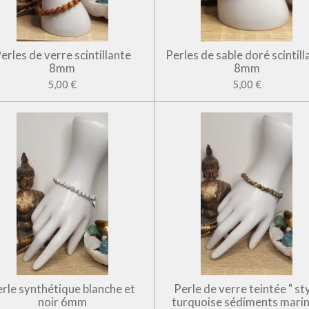
erles de verre scintillante
Perles de sable doré scintill
8mm
8mm
5,00 €
5,00 €
rle synthétique blanche et
Perle de verre teintée " st
noir 6mm
turquoise sédiments marin