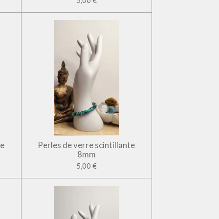
5,00 €
te
Perles de verre scintillante
8mm
5,00 €