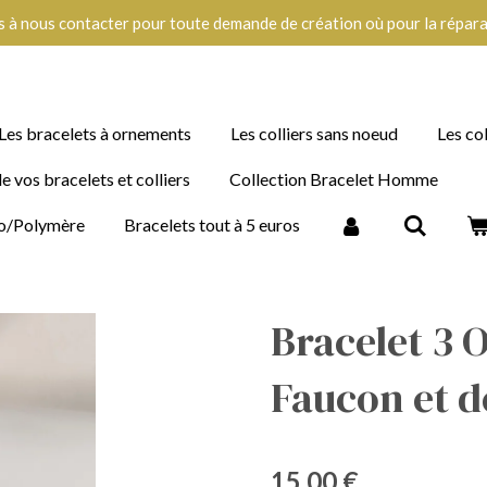
s à nous contacter pour toute demande de création où pour la réparat
Les bracelets à ornements
Les colliers sans noeud
Les co
e vos bracelets et colliers
Collection Bracelet Homme
imo/Polymère
Bracelets tout à 5 euros
Bracelet 3 O
Faucon et 
15,00 €