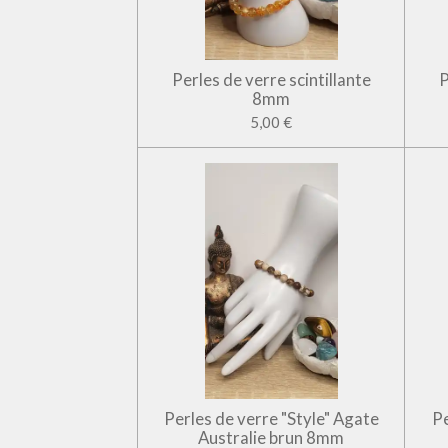
Perles de verre scintillante
P
8mm
5,00 €
Perles de verre "Style" Agate
Pe
Australie brun 8mm