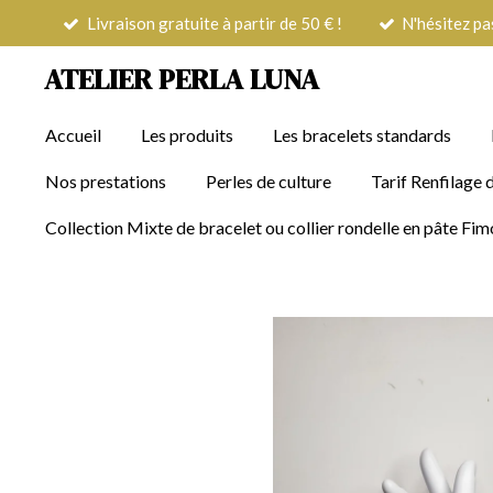
Livraison gratuite à partir de 50 € !
N'hésitez pa
Passer
au
ATELIER PERLA LUNA
contenu
principal
Accueil
Les produits
Les bracelets standards
Nos prestations
Perles de culture
Tarif Renfilage d
Collection Mixte de bracelet ou collier rondelle en pâte F