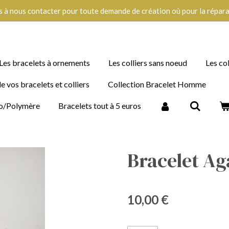
s à nous contacter pour toute demande de création où pour la réparat
Les bracelets à ornements
Les colliers sans noeud
Les co
e vos bracelets et colliers
Collection Bracelet Homme
imo/Polymère
Bracelets tout à 5 euros
Bracelet A
10,00 €