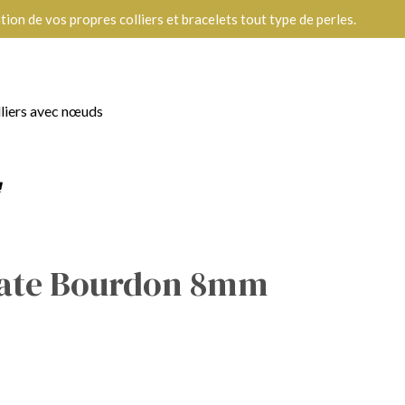
ion de vos propres colliers et bracelets tout type de perles.
lliers avec nœuds
gate Bourdon 8mm