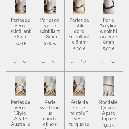
Perles de
Perles de
Perles de
Perle
verre
verre
sable
Acryliqu
scintillant
scintillant
doré
e noir fil
e 8mm
e 8mm
scintillant
argenté
e 8mm
8mm
5,00 €
5,00 €
5,00 €
5,00 €
Ajouter au panier
Ajouter au panier
Ajouter au panier
Ajouter au pan
Perles de
Perle
Perle de
Rondelle
verre
synthétiq
verre
Quartz
"Style"
ue
teintée "
Agate
Agate
blanche
style
Topaze
Australie
et noir
turquoise
4,00 €