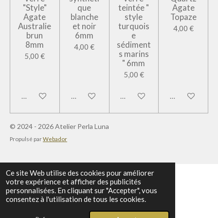
"Style"
que
teintée "
Agate
Agate
blanche
style
Topaze
Australie
et noir
turquois
4,00 €
brun
6mm
e
8mm
sédiment
4,00 €
s marins
5,00 €
" 6mm
5,00 €
Ajouter au panier
Ajouter au panier
Ajouter au panier
Ajouter au pan
© 2024 - 2026 Atelier Perla Luna
Propulsé par
Webador
Ce site Web utilise des cookies pour améliorer
votre expérience et afficher des publicités
personnalisées. En cliquant sur "Accepter", vous
consentez à l'utilisation de tous les cookies.