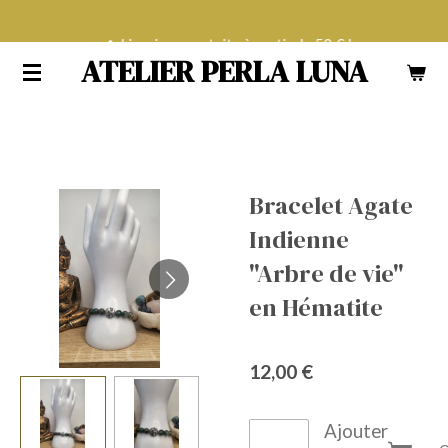
Passer
Livraison gratuite à partir de 50 € !
au
ATELIER PERLA LUNA
contenu
principal
Bracelet Agate
Indienne
"Arbre de vie"
en Hématite
12,00 €
Ajouter