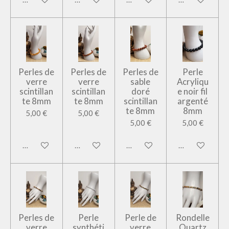
Perles de
Perles de
Perles de
Perle
verre
verre
sable
Acryliqu
scintillan
scintillan
doré
e noir fil
te 8mm
te 8mm
scintillan
argenté
te 8mm
8mm
5,00 €
5,00 €
5,00 €
5,00 €
Ajouter au panier
Ajouter au panier
Ajouter au panier
Ajouter au pan
Perles de
Perle
Perle de
Rondelle
verre
synthéti
verre
Quartz