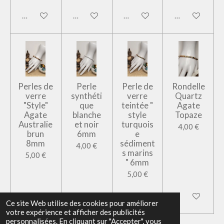
Ajouter au panier
Ajouter au panier
Ajouter au panier
Ajouter au pan
Perles de
Perle
Perle de
Rondelle
verre
synthéti
verre
Quartz
"Style"
que
teintée "
Agate
Agate
blanche
style
Topaze
Australie
et noir
turquois
4,00 €
brun
6mm
e
8mm
sédiment
4,00 €
s marins
5,00 €
" 6mm
5,00 €
Ajouter au panier
Ajouter au panier
Ajouter au panier
Ajouter au pan
Ce site Web utilise des cookies pour améliorer
votre expérience et afficher des publicités
personnalisées. En cliquant sur "Accepter", vous