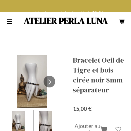
Passer
Livraison gratuite à partir de 50 € !
au
ATELIER PERLA LUNA
contenu
principal
Bracelet Oeil de
Tigre et bois
cirée noir 8mm
séparateur
15,00 €
Ajouter au