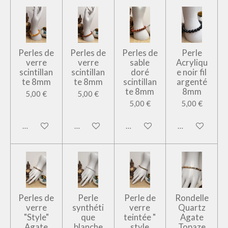
Perles de
Perles de
Perles de
Perle
verre
verre
sable
Acryliqu
scintillan
scintillan
doré
e noir fil
te 8mm
te 8mm
scintillan
argenté
te 8mm
8mm
5,00 €
5,00 €
5,00 €
5,00 €
Ajouter au panier
Ajouter au panier
Ajouter au panier
Ajouter au pan
Perles de
Perle
Perle de
Rondelle
verre
synthéti
verre
Quartz
"Style"
que
teintée "
Agate
Agate
blanche
style
Topaze