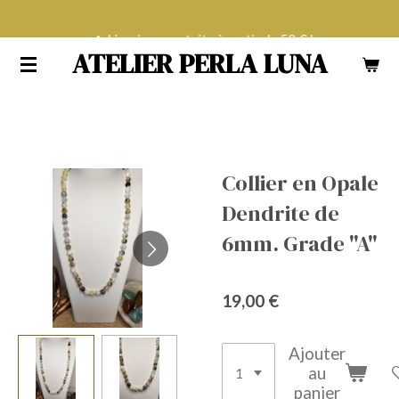
Passer
Livraison gratuite à partir de 50 € !
au
ATELIER PERLA LUNA
contenu
principal
Collier en Opale
Dendrite de
6mm. Grade "A"
19,00 €
Ajouter
au
panier