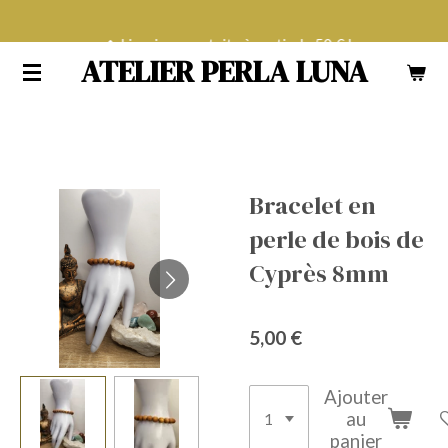
Passer
Livraison gratuite à partir de 50 € !
au
ATELIER PERLA LUNA
contenu
principal
Bracelet en
perle de bois de
Cyprès 8mm
5,00 €
Ajouter
au
panier