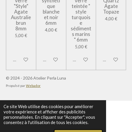
verre
synthéti
verre
Quartz
"Style"
que
teintée "
Agate
Agate
blanche
style
Topaze
Australie
et noir
turquois
4,00 €
brun
6mm
e
8mm
sédiment
4,00 €
s marins
5,00 €
" 6mm
5,00 €
Ajouter au panier
Ajouter au panier
Ajouter au panier
Ajouter au pan
© 2024 - 2026 Atelier Perla Luna
Propulsé par
Webador
Ce site Web utilise des cookies pour améliorer
votre expérience et afficher des publicités
personnalisées. En cliquant sur "Accepter", vous
consentez à l'utilisation de tous les cookies.