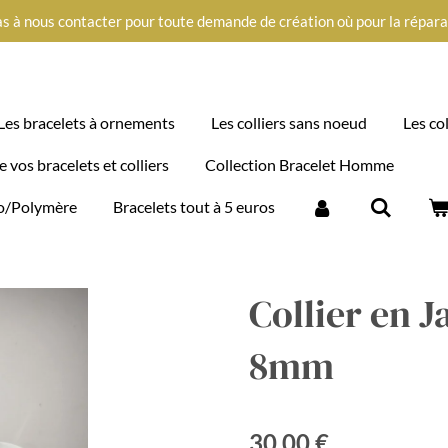
s à nous contacter pour toute demande de création où pour la réparati
Les bracelets à ornements
Les colliers sans noeud
Les co
e vos bracelets et colliers
Collection Bracelet Homme
imo/Polymère
Bracelets tout à 5 euros
Collier en 
8mm
30,00 €