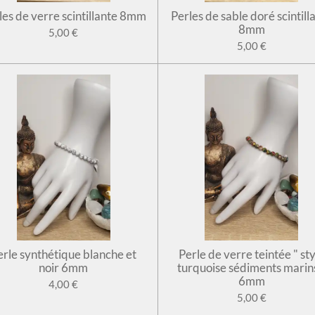
les de verre scintillante 8mm
Perles de sable doré scintill
8mm
5,00 €
5,00 €
erle synthétique blanche et
Perle de verre teintée " sty
noir 6mm
turquoise sédiments marin
6mm
4,00 €
5,00 €