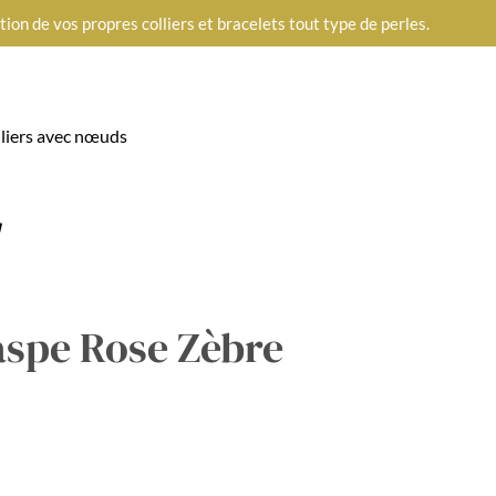
on de vos propres colliers et bracelets tout type de perles.
lliers avec nœuds
Jaspe Rose Zèbre