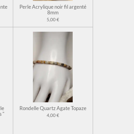
ante
Perle Acrylique noir fil argenté
8mm
5,00 €
le
Rondelle Quartz Agate Topaze
s "
4,00 €