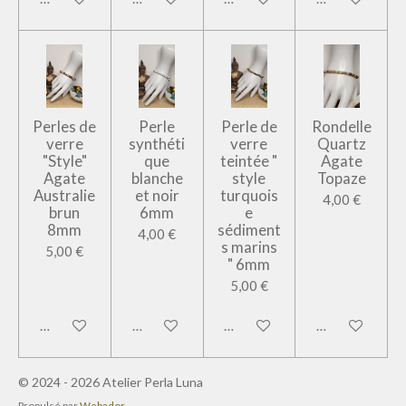
Perles de
Perle
Perle de
Rondelle
verre
synthéti
verre
Quartz
"Style"
que
teintée "
Agate
Agate
blanche
style
Topaze
Australie
et noir
turquois
4,00 €
brun
6mm
e
8mm
sédiment
4,00 €
s marins
5,00 €
" 6mm
5,00 €
Ajouter au panier
Ajouter au panier
Ajouter au panier
Ajouter au pan
© 2024 - 2026 Atelier Perla Luna
Propulsé par
Webador