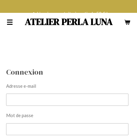
Passer
Livraison gratuite à partir de 50 € !
au
ATELIER PERLA LUNA
contenu
principal
Connexion
Adresse e-mail
Mot de passe